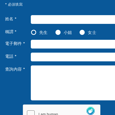
* 必須填寫
姓名 *
稱謂 *
先生
小姐
女士
電子郵件 *
電話 *
查詢內容 *