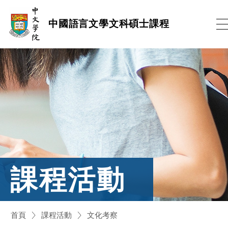
跳
中國語言文學文科碩士課程
到
內
容
(按
輸
入
鍵)
課程活動
首頁
課程活動
文化考察