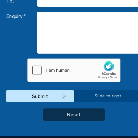
Tel *
Enquiry *
Submit
Slide to right
Reset