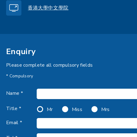
香港大學中文學院
Enquiry
Please complete all compulsory fields
* Compulsory
Name *
Title *
Mr
Miss
Mrs
Email *