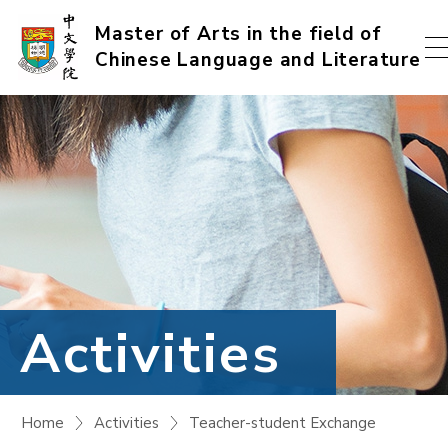
Skip
Master of Arts in the field of
Chinese Language and Literature
to
content
(Press
enter)
Activities
Home
Activities
Teacher-student Exchange