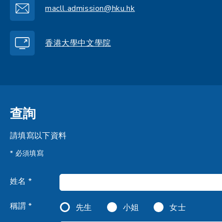
macll.admission@hku.hk
香港大學中文學院
查詢
請填寫以下資料
* 必須填寫
姓名 *
稱謂 *
先生
小姐
女士