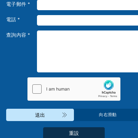
電子郵件 *
電話 *
查詢內容 *
送出
向右滑動
重設