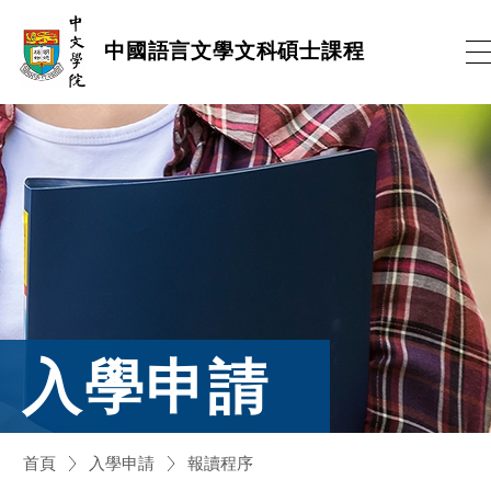
跳
中國語言文學文科碩士課程
到
內
容
(按
輸
入
鍵)
入學申請
首頁
入學申請
報讀程序