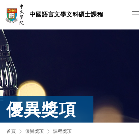
跳
中國語言文學文科碩士課程
到
內
容
(按
輸
入
鍵)
優異獎項
首頁
優異獎項
課程獎項