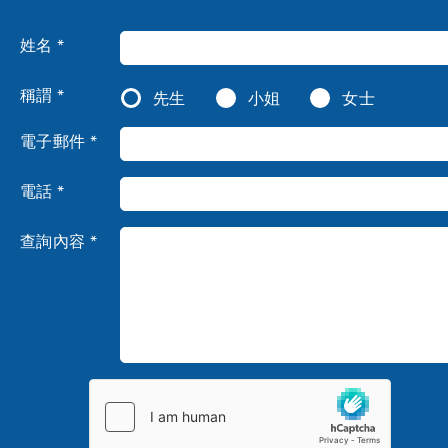
姓名 *
稱謂 *
先生
小姐
女士
電子郵件 *
電話 *
查詢內容 *