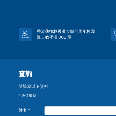
香港薄扶林香港大學百周年校園
逸夫教學樓 801 室
查詢
請填寫以下資料
* 必須填寫
姓名 *