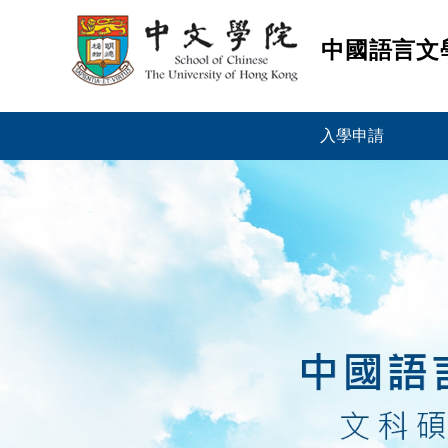
中國語言文
跳
入學申請
到
內
容
(按
輸
入
鍵)