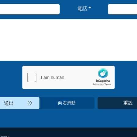
電話 *
重設
送出
向右滑動