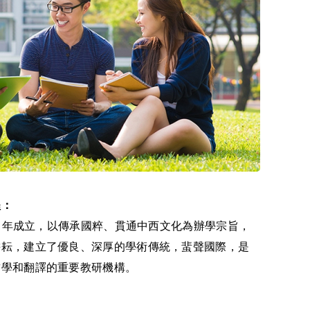
程：
27 年成立，以傳承國粹、貫通中西文化為辦學宗旨，
耕耘，建立了優良、深厚的學術傳統，蜚聲國際，是
哲學和翻譯的重要教研機構。