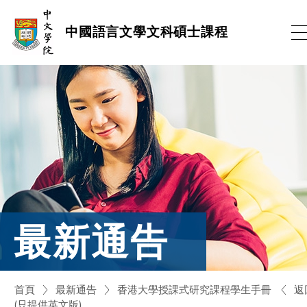
跳
中國語言文學文科碩士課程
到
內
容
(按
輸
入
鍵)
最新通告
返
首頁
最新通告
香港大學授課式研究課程學生手冊
(只提供英文版)